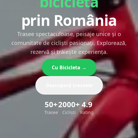
bicicletă
prin România
Trasee spectaculoase, peisaje unice și o
comunitate de cicliști pasionați. Explorează,
rezervă și trăiește experiența.
Cu Bicicleta →
Descoperă traseele
50+
2000+
4.9
Trasee
Cicliști
Rating