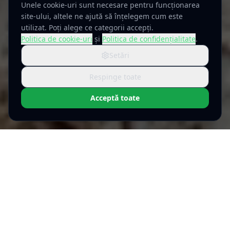
Unele cookie-uri sunt necesare pentru funcționarea
Cum fac o rezervare?
Ce echipament îmi trebuie?
site-ului, altele ne ajută să înțelegem cum este
utilizat. Poți alege ce categorii accepți.
Politica de cookie-uri
și
Politica de confidențialitate
.
Setări
Respinge toate
Acceptă toate
DESPRE NOI
Pasionați de pedalat,